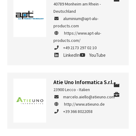
40789 Monheim am Rhein -
Deutschland
aluminium@apt-alu-
products.com
https://www.apt-alu-
products.com/
+49 2173 297 02 10
LinkedIn
YouTube
Atie Uno Informatica S.r.l.
23900 Lecco - Italien
marcelo.aiello@atieuno.com
http://www.atieuno.de
+39 366 8022058