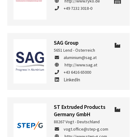
http://www.ryko.de
+49 7232 3018-0
SAG Group
5651 Lend - Österreich
aluminium@sag.at
http://www.sag.at
+43 6416 65000
LinkedIn
ST Extruded Products
Germany GmbH
88267 Vogt - Deutschland
vogt.office@step-g.com
http://www.step-g.com