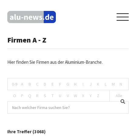
Firmen A - Z
Hier finden Sie Firmen aus der Aluminium-Branche.
0-9
A
B
C
D
E
F
G
H
I
J
K
L
M
N
O
P
Q
R
S
T
U
V
W
X
Y
Z
Alle
Ihre Treffer (3068)