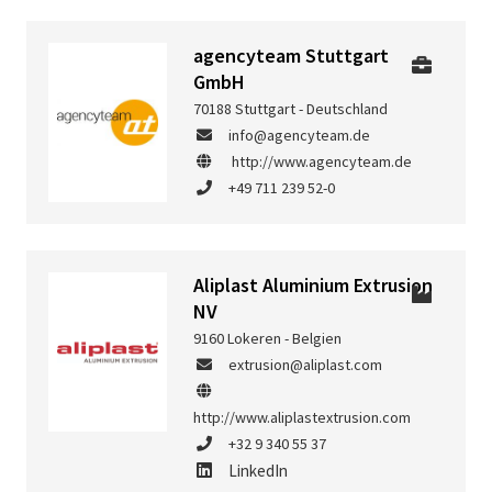
agencyteam Stuttgart
GmbH
70188 Stuttgart - Deutschland
info@agencyteam.de
http://www.agencyteam.de
+49 711 239 52-0
Aliplast Aluminium Extrusion
NV
9160 Lokeren - Belgien
extrusion@aliplast.com
http://www.aliplastextrusion.com
+32 9 340 55 37
LinkedIn