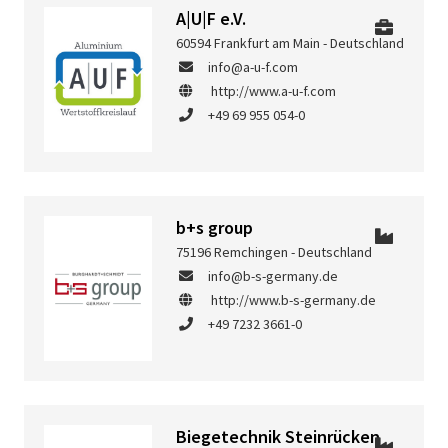
A|U|F e.V.
60594 Frankfurt am Main - Deutschland
info@a-u-f.com
http://www.a-u-f.com
+49 69 955 054-0
b+s group
75196 Remchingen - Deutschland
info@b-s-germany.de
http://www.b-s-germany.de
+49 7232 3661-0
Biegetechnik Steinrücken