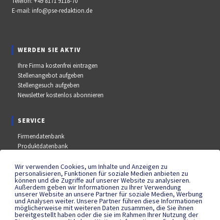
Telefon:
+49 8171 9118-70
E-mail:
info@pse-redaktion.de
WERDEN SIE AKTIV
Ihre Firma kostenfrei eintragen
Stellenangebot aufgeben
Stellengesuch aufgeben
Newsletter kostenlos abonnieren
SERVICE
Firmendatenbank
Produktdatenbank
Stellenmarkt
Aus- und Weiterbildungsdatenbank
Wir verwenden Cookies, um Inhalte und Anzeigen zu
personalisieren, Funktionen für soziale Medien anbieten zu
Messe- und Kongressdatenbank
können und die Zugriffe auf unserer Website zu analysieren.
Außerdem geben wir Informationen zu Ihrer Verwendung
unserer Website an unsere Partner für soziale Medien, Werbung
und Analysen weiter. Unsere Partner führen diese Informationen
SOCIAL MEDIA
möglicherweise mit weiteren Daten zusammen, die Sie ihnen
bereitgestellt haben oder die sie im Rahmen Ihrer Nutzung der
YouTube