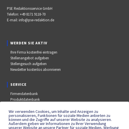
PSE Redaktionsservice GmbH
Telefon:
+49 8171 9118-70
E-mail:
info@pse-redaktion.de
WERDEN SIE AKTIV
Ihre Firma kostenfrei eintragen
Stellenangebot aufgeben
Stellengesuch aufgeben
Newsletter kostenlos abonnieren
SERVICE
Firmendatenbank
Produktdatenbank
Stellenmarkt
Aus- und Weiterbildungsdatenbank
Wir verwenden Cookies, um Inhalte und Anzeigen zu
personalisieren, Funktionen für soziale Medien anbieten zu
Messe- und Kongressdatenbank
können und die Zugriffe auf unserer Website zu analysieren.
Außerdem geben wir Informationen zu Ihrer Verwendung
unserer Website an unsere Partner für soziale Medien, Werbung