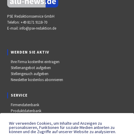
PSE Redaktionsservice GmbH
Telefon:
+49 8171 9118-70
E-mail:
info@pse-redaktion.de
WERDEN SIE AKTIV
Ihre Firma kostenfrei eintragen
Stellenangebot aufgeben
Stellengesuch aufgeben
Newsletter kostenlos abonnieren
SERVICE
Firmendatenbank
Produktdatenbank
Stellenmarkt
Aus- und Weiterbildungsdatenbank
Wir verwenden Cookies, um Inhalte und Anzeigen zu
personalisieren, Funktionen für soziale Medien anbieten zu
Messe- und Kongressdatenbank
können und die Zugriffe auf unserer Website zu analysieren.