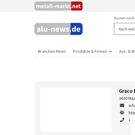
Suchen nach
Branchen-News
Produkte & Firmen
Aus- & W
Graco
3630 Maa
inf
htt
+32