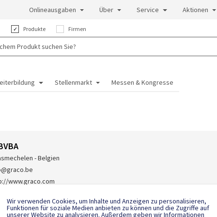
Onlineausgaben
Über
Service
Aktionen
:
Produkte
Firmen
eiterbildung
Stellenmarkt
Messen & Kongresse
 BVBA
smechelen - Belgien
o@graco.be
p://www.graco.com
-(0)89-770 700
Wir verwenden Cookies, um Inhalte und Anzeigen zu personalisieren,
Funktionen für soziale Medien anbieten zu können und die Zugriffe auf
unserer Website zu analysieren. Außerdem geben wir Informationen