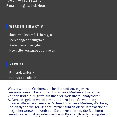
Telefon:
+49 8171 9118-70
E-mail:
info@pse-redaktion.de
WERDEN SIE AKTIV
Ihre Firma kostenfrei eintragen
Stellenangebot aufgeben
Stellengesuch aufgeben
Newsletter kostenlos abonnieren
SERVICE
Firmendatenbank
Produktdatenbank
Stellenmarkt
Aus- und Weiterbildungsdatenbank
Wir verwenden Cookies, um Inhalte und Anzeigen zu
personalisieren, Funktionen für soziale Medien anbieten zu
Messe- und Kongressdatenbank
können und die Zugriffe auf unserer Website zu analysieren.
Außerdem geben wir Informationen zu Ihrer Verwendung
unserer Website an unsere Partner für soziale Medien, Werbung
und Analysen weiter. Unsere Partner führen diese Informationen
SOCIAL MEDIA
möglicherweise mit weiteren Daten zusammen, die Sie ihnen
bereitgestellt haben oder die sie im Rahmen Ihrer Nutzung der
YouTube