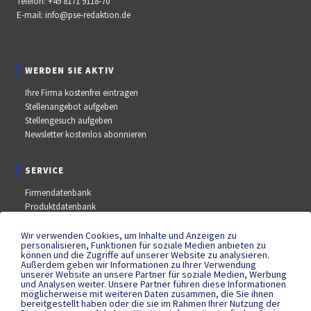
Telefon:
+49 8171 9118-70
E-mail:
info@pse-redaktion.de
WERDEN SIE AKTIV
Ihre Firma kostenfrei eintragen
Stellenangebot aufgeben
Stellengesuch aufgeben
Newsletter kostenlos abonnieren
SERVICE
Firmendatenbank
Produktdatenbank
Stellenmarkt
Aus- und Weiterbildungsdatenbank
Wir verwenden Cookies, um Inhalte und Anzeigen zu
personalisieren, Funktionen für soziale Medien anbieten zu
Messe- und Kongressdatenbank
können und die Zugriffe auf unserer Website zu analysieren.
Außerdem geben wir Informationen zu Ihrer Verwendung
unserer Website an unsere Partner für soziale Medien, Werbung
und Analysen weiter. Unsere Partner führen diese Informationen
SOCIAL MEDIA
möglicherweise mit weiteren Daten zusammen, die Sie ihnen
bereitgestellt haben oder die sie im Rahmen Ihrer Nutzung der
YouTube