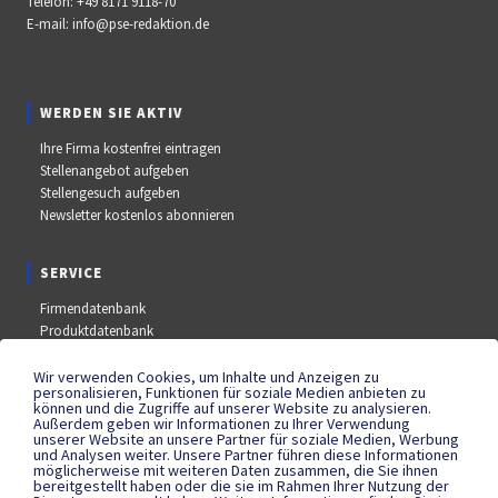
Telefon:
+49 8171 9118-70
E-mail:
info@pse-redaktion.de
WERDEN SIE AKTIV
Ihre Firma kostenfrei eintragen
Stellenangebot aufgeben
Stellengesuch aufgeben
Newsletter kostenlos abonnieren
SERVICE
Firmendatenbank
Produktdatenbank
Stellenmarkt
Aus- und Weiterbildungsdatenbank
Wir verwenden Cookies, um Inhalte und Anzeigen zu
personalisieren, Funktionen für soziale Medien anbieten zu
Messe- und Kongressdatenbank
können und die Zugriffe auf unserer Website zu analysieren.
Außerdem geben wir Informationen zu Ihrer Verwendung
unserer Website an unsere Partner für soziale Medien, Werbung
und Analysen weiter. Unsere Partner führen diese Informationen
SOCIAL MEDIA
möglicherweise mit weiteren Daten zusammen, die Sie ihnen
bereitgestellt haben oder die sie im Rahmen Ihrer Nutzung der
YouTube