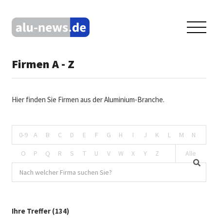
Firmen A - Z
Hier finden Sie Firmen aus der Aluminium-Branche.
0-9
A
B
C
D
E
F
G
H
I
J
K
L
M
N
O
P
Q
R
S
T
U
V
W
X
Y
Z
Alle
Ihre Treffer (134)