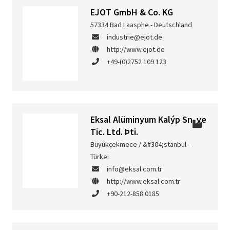
EJOT GmbH & Co. KG
57334 Bad Laasphe - Deutschland
industrie@ejot.de
http://www.ejot.de
+49-(0)2752 109 123
Eksal Alüminyum Kalýp Sn. ve
Tic. Ltd. Þti.
Büyükçekmece / &#304;stanbul -
Türkei
info@eksal.com.tr
http://www.eksal.com.tr
+90-212-858 0185