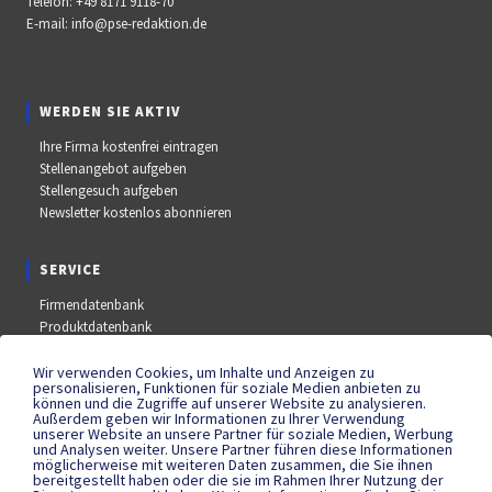
Telefon:
+49 8171 9118-70
E-mail:
info@pse-redaktion.de
WERDEN SIE AKTIV
Ihre Firma kostenfrei eintragen
Stellenangebot aufgeben
Stellengesuch aufgeben
Newsletter kostenlos abonnieren
SERVICE
Firmendatenbank
Produktdatenbank
Stellenmarkt
Aus- und Weiterbildungsdatenbank
Wir verwenden Cookies, um Inhalte und Anzeigen zu
personalisieren, Funktionen für soziale Medien anbieten zu
Messe- und Kongressdatenbank
können und die Zugriffe auf unserer Website zu analysieren.
Außerdem geben wir Informationen zu Ihrer Verwendung
unserer Website an unsere Partner für soziale Medien, Werbung
und Analysen weiter. Unsere Partner führen diese Informationen
SOCIAL MEDIA
möglicherweise mit weiteren Daten zusammen, die Sie ihnen
bereitgestellt haben oder die sie im Rahmen Ihrer Nutzung der
YouTube