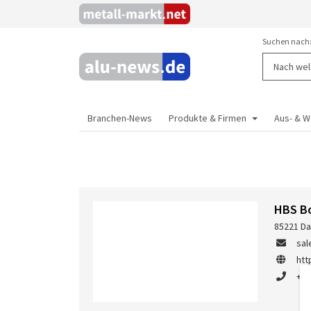
Suchen nach
Branchen-News
Produkte & Firmen
Aus- & W
HBS B
85221 Da
sal
htt
+49