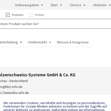
Onlineausgaben
Über
Service
Aktionen
:
Produkte
Firmen
eiterbildung
Stellenmarkt
Messen & Kongresse
olzenschweiss-Systeme GmbH & Co. KG
chau - Deutschland
es@hbs-info.de
p://www.hbs-info.de
 8131 511-0
Wir verwenden Cookies, um Inhalte und Anzeigen zu personalisieren,
Funktionen für soziale Medien anbieten zu können und die Zugriffe auf
unserer Website zu analysieren. Außerdem geben wir Informationen