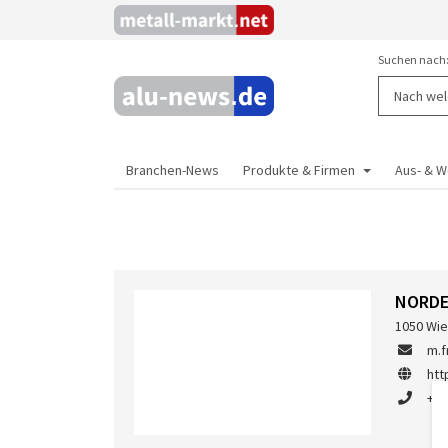
Suchen nach
Branchen-News
Produkte & Firmen
Aus- & W
NORDE
1050 Wie
m.f
htt
+49