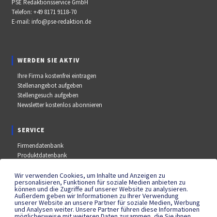
PSE Redaktionsservice GmbH
Telefon:
+49 8171 9118-70
E-mail:
info@pse-redaktion.de
WERDEN SIE AKTIV
Ihre Firma kostenfrei eintragen
Stellenangebot aufgeben
Stellengesuch aufgeben
Newsletter kostenlos abonnieren
SERVICE
Firmendatenbank
Produktdatenbank
Stellenmarkt
Aus- und Weiterbildungsdatenbank
Wir verwenden Cookies, um Inhalte und Anzeigen zu
personalisieren, Funktionen für soziale Medien anbieten zu
Messe- und Kongressdatenbank
können und die Zugriffe auf unserer Website zu analysieren.
Außerdem geben wir Informationen zu Ihrer Verwendung
unserer Website an unsere Partner für soziale Medien, Werbung
und Analysen weiter. Unsere Partner führen diese Informationen
SOCIAL MEDIA
möglicherweise mit weiteren Daten zusammen, die Sie ihnen