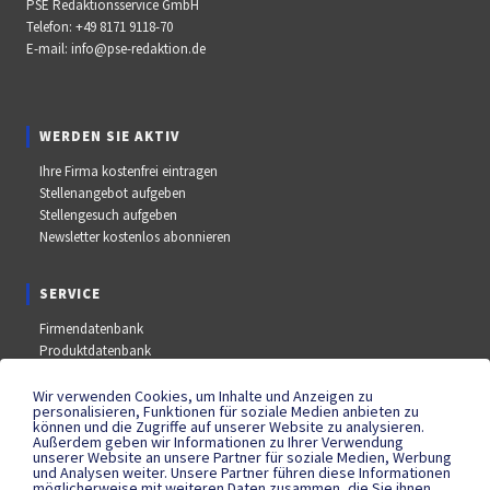
PSE Redaktionsservice GmbH
Telefon:
+49 8171 9118-70
E-mail:
info@pse-redaktion.de
WERDEN SIE AKTIV
Ihre Firma kostenfrei eintragen
Stellenangebot aufgeben
Stellengesuch aufgeben
Newsletter kostenlos abonnieren
SERVICE
Firmendatenbank
Produktdatenbank
Stellenmarkt
Aus- und Weiterbildungsdatenbank
Wir verwenden Cookies, um Inhalte und Anzeigen zu
personalisieren, Funktionen für soziale Medien anbieten zu
Messe- und Kongressdatenbank
können und die Zugriffe auf unserer Website zu analysieren.
Außerdem geben wir Informationen zu Ihrer Verwendung
unserer Website an unsere Partner für soziale Medien, Werbung
und Analysen weiter. Unsere Partner führen diese Informationen
SOCIAL MEDIA
möglicherweise mit weiteren Daten zusammen, die Sie ihnen