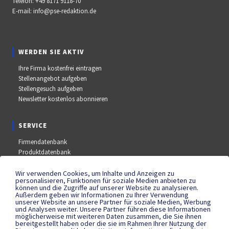
Telefon:
+49 8171 9118-70
E-mail:
info@pse-redaktion.de
WERDEN SIE AKTIV
Ihre Firma kostenfrei eintragen
Stellenangebot aufgeben
Stellengesuch aufgeben
Newsletter kostenlos abonnieren
SERVICE
Firmendatenbank
Produktdatenbank
Stellenmarkt
Aus- und Weiterbildungsdatenbank
Wir verwenden Cookies, um Inhalte und Anzeigen zu
personalisieren, Funktionen für soziale Medien anbieten zu
Messe- und Kongressdatenbank
können und die Zugriffe auf unserer Website zu analysieren.
Außerdem geben wir Informationen zu Ihrer Verwendung
unserer Website an unsere Partner für soziale Medien, Werbung
und Analysen weiter. Unsere Partner führen diese Informationen
SOCIAL MEDIA
möglicherweise mit weiteren Daten zusammen, die Sie ihnen
bereitgestellt haben oder die sie im Rahmen Ihrer Nutzung der
YouTube