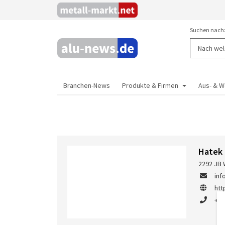
Suchen nach
Branchen-News
Produkte & Firmen
Aus- & W
Hatek 
2292 JB 
inf
htt
+31