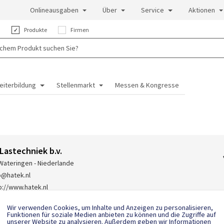
Onlineausgaben
Über
Service
Aktionen
:
Produkte
Firmen
eiterbildung
Stellenmarkt
Messen & Kongresse
Lastechniek b.v.
Wateringen - Niederlande
o@hatek.nl
p://www.hatek.nl
-(0)174-225 225
Wir verwenden Cookies, um Inhalte und Anzeigen zu personalisieren,
Funktionen für soziale Medien anbieten zu können und die Zugriffe auf
unserer Website zu analysieren. Außerdem geben wir Informationen