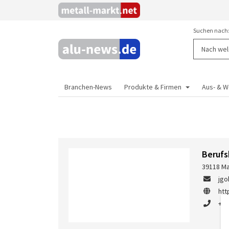
Suchen nach
Branchen-News
Produkte & Firmen
Aus- & W
Beruf
39118 Ma
jg
htt
+49