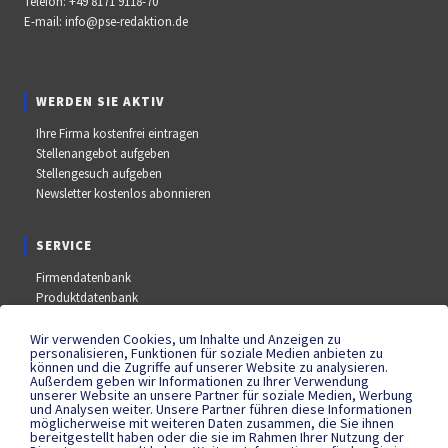
Telefon:
+49 8171 9118-70
E-mail:
info@pse-redaktion.de
WERDEN SIE AKTIV
Ihre Firma kostenfrei eintragen
Stellenangebot aufgeben
Stellengesuch aufgeben
Newsletter kostenlos abonnieren
SERVICE
Firmendatenbank
Produktdatenbank
Stellenmarkt
Aus- und Weiterbildungsdatenbank
Wir verwenden Cookies, um Inhalte und Anzeigen zu
personalisieren, Funktionen für soziale Medien anbieten zu
Messe- und Kongressdatenbank
können und die Zugriffe auf unserer Website zu analysieren.
Außerdem geben wir Informationen zu Ihrer Verwendung
unserer Website an unsere Partner für soziale Medien, Werbung
und Analysen weiter. Unsere Partner führen diese Informationen
SOCIAL MEDIA
möglicherweise mit weiteren Daten zusammen, die Sie ihnen
bereitgestellt haben oder die sie im Rahmen Ihrer Nutzung der
YouTube