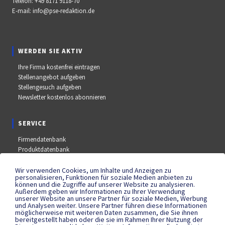
Telefon:
+49 8171 9118-70
E-mail:
info@pse-redaktion.de
WERDEN SIE AKTIV
Ihre Firma kostenfrei eintragen
Stellenangebot aufgeben
Stellengesuch aufgeben
Newsletter kostenlos abonnieren
SERVICE
Firmendatenbank
Produktdatenbank
Stellenmarkt
Aus- und Weiterbildungsdatenbank
Wir verwenden Cookies, um Inhalte und Anzeigen zu
personalisieren, Funktionen für soziale Medien anbieten zu
Messe- und Kongressdatenbank
können und die Zugriffe auf unserer Website zu analysieren.
Außerdem geben wir Informationen zu Ihrer Verwendung
unserer Website an unsere Partner für soziale Medien, Werbung
und Analysen weiter. Unsere Partner führen diese Informationen
SOCIAL MEDIA
möglicherweise mit weiteren Daten zusammen, die Sie ihnen
bereitgestellt haben oder die sie im Rahmen Ihrer Nutzung der
YouTube