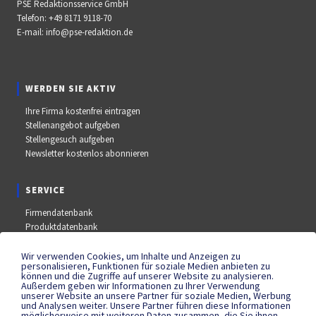
PSE Redaktionsservice GmbH
Telefon:
+49 8171 9118-70
E-mail:
info@pse-redaktion.de
WERDEN SIE AKTIV
Ihre Firma kostenfrei eintragen
Stellenangebot aufgeben
Stellengesuch aufgeben
Newsletter kostenlos abonnieren
SERVICE
Firmendatenbank
Produktdatenbank
Stellenmarkt
Aus- und Weiterbildungsdatenbank
Wir verwenden Cookies, um Inhalte und Anzeigen zu
personalisieren, Funktionen für soziale Medien anbieten zu
Messe- und Kongressdatenbank
können und die Zugriffe auf unserer Website zu analysieren.
Außerdem geben wir Informationen zu Ihrer Verwendung
unserer Website an unsere Partner für soziale Medien, Werbung
und Analysen weiter. Unsere Partner führen diese Informationen
SOCIAL MEDIA
möglicherweise mit weiteren Daten zusammen, die Sie ihnen