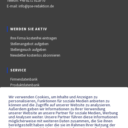
Telefon:
+49 8171 9118-70
E-mail:
info@pse-redaktion.de
WERDEN SIE AKTIV
Ihre Firma kostenfrei eintragen
Stellenangebot aufgeben
Stellengesuch aufgeben
Newsletter kostenlos abonnieren
SERVICE
Firmendatenbank
Produktdatenbank
Stellenmarkt
Aus- und Weiterbildungsdatenbank
Wir verwenden Cookies, um Inhalte und Anzeigen zu
personalisieren, Funktionen für soziale Medien anbieten zu
Messe- und Kongressdatenbank
können und die Zugriffe auf unserer Website zu analysieren.
Außerdem geben wir Informationen zu Ihrer Verwendung
unserer Website an unsere Partner für soziale Medien, Werbung
und Analysen weiter. Unsere Partner führen diese Informationen
SOCIAL MEDIA
möglicherweise mit weiteren Daten zusammen, die Sie ihnen
bereitgestellt haben oder die sie im Rahmen Ihrer Nutzung der
YouTube