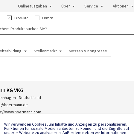
Onlineausgaben
Über
Service
Aktionen
:
Produkte
Firmen
eiterbildung
Stellenmarkt
Messen & Kongresse
nn KG VKG
einhagen - Deutschland
fo@hoermann.de
tp://www.hoermann.com
-(0)5204-915-0
Wir verwenden Cookies, um Inhalte und Anzeigen zu personalisieren,
Funktionen für soziale Medien anbieten zu können und die Zugriffe auf
unserer Website zu analysieren. Außerdem geben wir Informationen