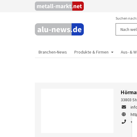
Suchen nach
Branchen-News
Produkte & Firmen
Aus- & W
Hörma
33803 St
in
ht
+49