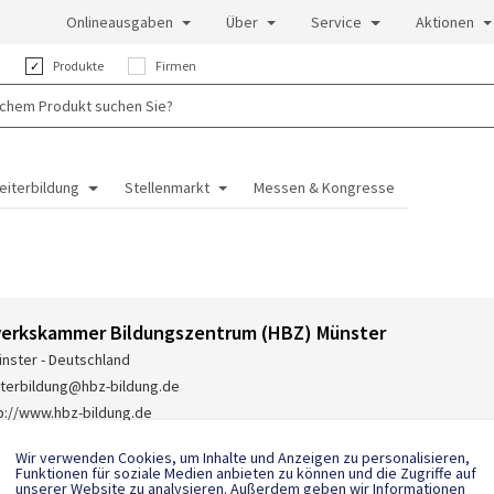
Onlineausgaben
Über
Service
Aktionen
:
Produkte
Firmen
eiterbildung
Stellenmarkt
Messen & Kongresse
erkskammer Bildungszentrum (HBZ) Münster
nster - Deutschland
terbildung@hbz-bildung.de
p://www.hbz-bildung.de
-(0)251-705-4444
Wir verwenden Cookies, um Inhalte und Anzeigen zu personalisieren,
Funktionen für soziale Medien anbieten zu können und die Zugriffe auf
unserer Website zu analysieren. Außerdem geben wir Informationen