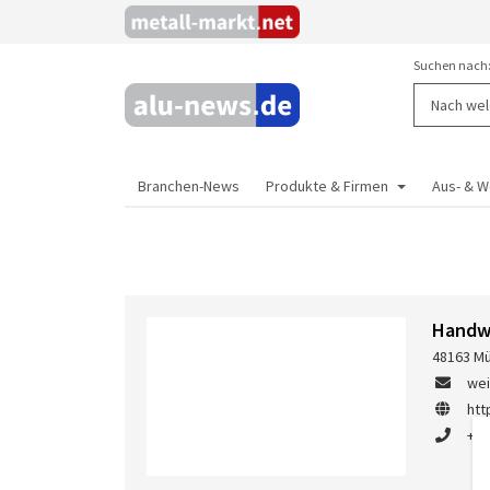
Suchen nach
Branchen-News
Produkte & Firmen
Aus- & W
Handw
48163 Mü
wei
htt
+49