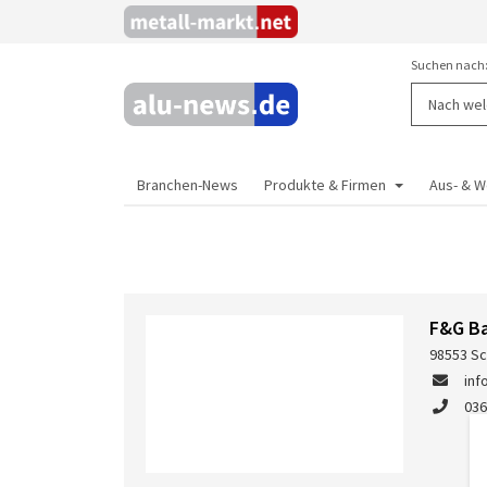
Suchen nach
Branchen-News
Produkte & Firmen
Aus- & W
F&G B
98553 Sc
in
036