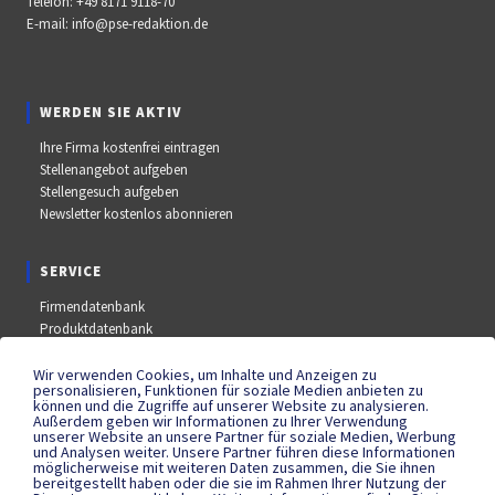
Telefon:
+49 8171 9118-70
E-mail:
info@pse-redaktion.de
WERDEN SIE AKTIV
Ihre Firma kostenfrei eintragen
Stellenangebot aufgeben
Stellengesuch aufgeben
Newsletter kostenlos abonnieren
SERVICE
Firmendatenbank
Produktdatenbank
Stellenmarkt
Aus- und Weiterbildungsdatenbank
Wir verwenden Cookies, um Inhalte und Anzeigen zu
personalisieren, Funktionen für soziale Medien anbieten zu
Messe- und Kongressdatenbank
können und die Zugriffe auf unserer Website zu analysieren.
Außerdem geben wir Informationen zu Ihrer Verwendung
unserer Website an unsere Partner für soziale Medien, Werbung
und Analysen weiter. Unsere Partner führen diese Informationen
SOCIAL MEDIA
möglicherweise mit weiteren Daten zusammen, die Sie ihnen
bereitgestellt haben oder die sie im Rahmen Ihrer Nutzung der
YouTube