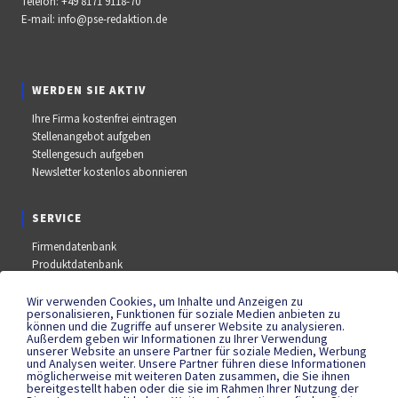
Telefon:
+49 8171 9118-70
E-mail:
info@pse-redaktion.de
WERDEN SIE AKTIV
Ihre Firma kostenfrei eintragen
Stellenangebot aufgeben
Stellengesuch aufgeben
Newsletter kostenlos abonnieren
SERVICE
Firmendatenbank
Produktdatenbank
Stellenmarkt
Aus- und Weiterbildungsdatenbank
Wir verwenden Cookies, um Inhalte und Anzeigen zu
personalisieren, Funktionen für soziale Medien anbieten zu
Messe- und Kongressdatenbank
können und die Zugriffe auf unserer Website zu analysieren.
Außerdem geben wir Informationen zu Ihrer Verwendung
unserer Website an unsere Partner für soziale Medien, Werbung
und Analysen weiter. Unsere Partner führen diese Informationen
SOCIAL MEDIA
möglicherweise mit weiteren Daten zusammen, die Sie ihnen
bereitgestellt haben oder die sie im Rahmen Ihrer Nutzung der
YouTube