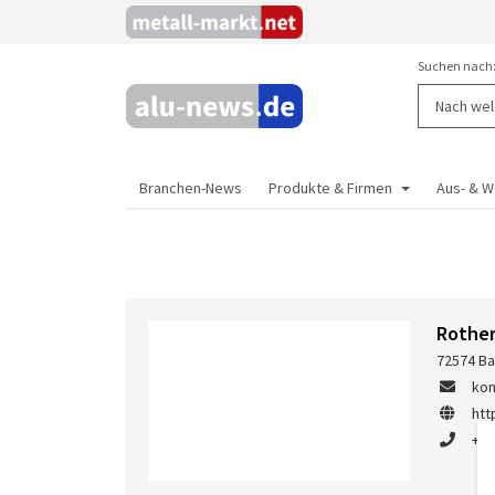
Suchen nach
Branchen-News
Produkte & Firmen
Aus- & W
Rother
72574 Ba
kon
htt
+49