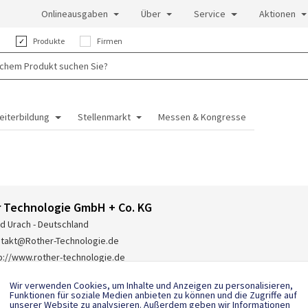
Onlineausgaben
Über
Service
Aktionen
:
Produkte
Firmen
eiterbildung
Stellenmarkt
Messen & Kongresse
 Technologie GmbH + Co. KG
d Urach - Deutschland
takt@Rother-Technologie.de
p://www.rother-technologie.de
-(0)7125-407 905
Wir verwenden Cookies, um Inhalte und Anzeigen zu personalisieren,
Funktionen für soziale Medien anbieten zu können und die Zugriffe auf
unserer Website zu analysieren. Außerdem geben wir Informationen