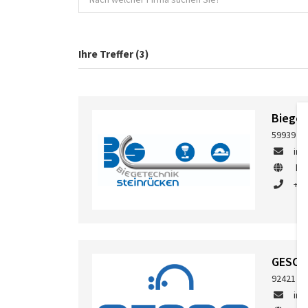
Ihre Treffer (3)
Bieget
59939 Ol
inf
ht
+49
GESCO
92421 Sc
inf