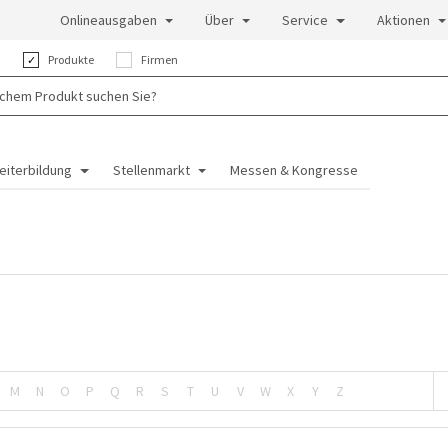
Onlineausgaben
Über
Service
Aktionen
:
Produkte
Firmen
eiterbildung
Stellenmarkt
Messen & Kongresse
M
N
O
P
Q
R
S
T
U
V
W
X
Y
Z