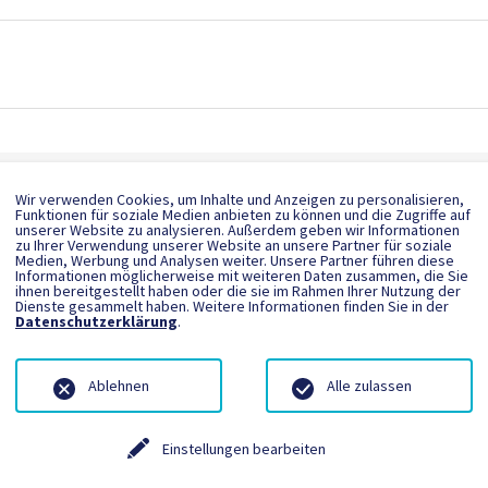
echnik Steinrücken GmbH & Co. KG
Wir verwenden Cookies, um Inhalte und Anzeigen zu personalisieren,
sberg-Bruchhausen - Deutschland
Funktionen für soziale Medien anbieten zu können und die Zugriffe auf
unserer Website zu analysieren. Außerdem geben wir Informationen
o@biegetechnik-steinruecken.de
zu Ihrer Verwendung unserer Website an unsere Partner für soziale
Medien, Werbung und Analysen weiter. Unsere Partner führen diese
tp://www.biegetechnik-steinruecken.de
Informationen möglicherweise mit weiteren Daten zusammen, die Sie
ihnen bereitgestellt haben oder die sie im Rahmen Ihrer Nutzung der
 2962 979140
Dienste gesammelt haben. Weitere Informationen finden Sie in der
Datenschutzerklärung
.
Ablehnen
Alle zulassen
-metall GmbH
hwandorf - Deutschland
Einstellungen bearbeiten
o@gesco-biegetechnik.de