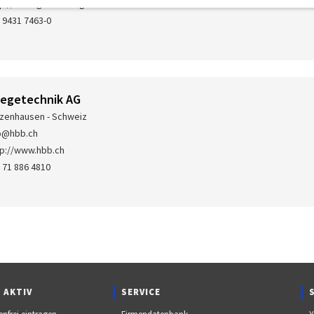
tp://www.gesco-biegetechnik.de
 9431 7463-0
iegetechnik AG
zenhausen - Schweiz
o@hbb.ch
tp://www.hbb.ch
 71 886 4810
 AKTIV
SERVICE