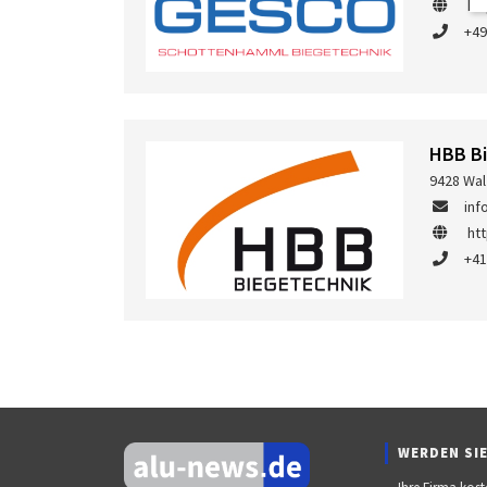
ht
+49
HBB B
9428 Wal
inf
ht
+41
WERDEN SIE