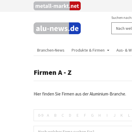
Suchen nach
Branchen-News
Produkte & Firmen
Aus- & W
Firmen A - Z
Hier finden Sie Firmen aus der Aluminium-Branche.
0-9
A
B
C
D
E
F
G
H
I
J
K
L