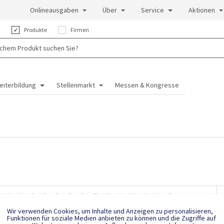
Onlineausgaben
Über
Service
Aktionen
:
Produkte
Firmen
eiterbildung
Stellenmarkt
Messen & Kongresse
M
N
O
P
Q
R
S
T
U
V
W
X
Y
Z
Wir verwenden Cookies, um Inhalte und Anzeigen zu personalisieren,
Funktionen für soziale Medien anbieten zu können und die Zugriffe auf