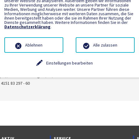
unserer Website zu analysieren. Außerdem geben wir Informationen
zu Ihrer Verwendung unserer Website an unsere Partner für soziale
Medien, Werbung und Analysen weiter. Unsere Partner führen diese
Informationen möglicherweise mit weiteren Daten zusammen, die Sie
ihnen bereitgestellt haben oder die sie im Rahmen Ihrer Nutzung der
Dienste gesammelt haben. Weitere Informationen finden Sie in der
Datenschutzerklärung
.
Ablehnen
Alle zulassen
CHILLING GMBH
hwarzenbek (bei Hamburg) - Deutschland
Einstellungen bearbeiten
ro@rrs-schilling.de
tps://www.rrs-schilling.de/de/start?lnwsd
 4151 83 297 - 60
 AKTIV
SERVICE