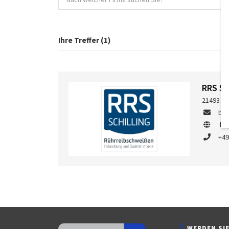
Ihre Treffer (1)
RRS S
21493 Sc
bue
ht
+49
WERDEN SIE