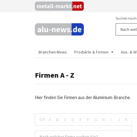
Suchen nach
Branchen-News
Produkte & Firmen
Aus- & W
Firmen A - Z
Hier finden Sie Firmen aus der Aluminium-Branche.
0-9
A
B
C
D
E
F
G
H
I
J
K
L