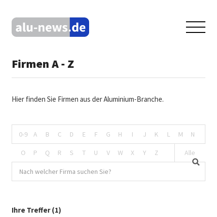
Firmen A - Z
Hier finden Sie Firmen aus der Aluminium-Branche.
0-9
A
B
C
D
E
F
G
H
I
J
K
L
M
N
O
P
Q
R
S
T
U
V
W
X
Y
Z
Alle
Ihre Treffer (1)