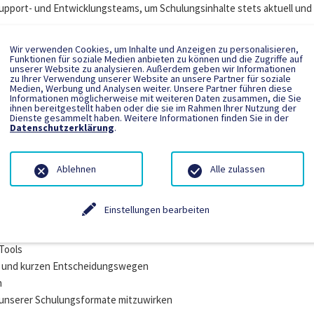
upport- und Entwicklungsteams, um Schulungsinhalte stets aktuell und
Wir verwenden Cookies, um Inhalte und Anzeigen zu personalisieren,
Funktionen für soziale Medien anbieten zu können und die Zugriffe auf
unserer Website zu analysieren. Außerdem geben wir Informationen
 Bereich Metallbau (z. B. MegaCAD, AutoCAD, Tenado) oder nachgewiese
zu Ihrer Verwendung unserer Website an unsere Partner für soziale
Medien, Werbung und Analysen weiter. Unsere Partner führen diese
r Softwarelösungen
Informationen möglicherweise mit weiteren Daten zusammen, die Sie
ihnen bereitgestellt haben oder die sie im Rahmen Ihrer Nutzung der
 verständlich und motivierend zu vermitteln
Dienste gesammelt haben. Weitere Informationen finden Sie in der
Datenschutzerklärung
.
ft
 verschiedene Zielgruppen einzustellen – vom Praktiker bis zum Konstru
b Deutschlands (v. a. Kundenbesuche)
Ablehnen
Alle zulassen
axiserfahrung in der Anwendung entsprechender CAD-Tools
Einstellungen bearbeiten
taltungsspielraum
Tools
en und kurzen Entscheidungswegen
n
g unserer Schulungsformate mitzuwirken