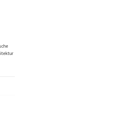
ische
itektur