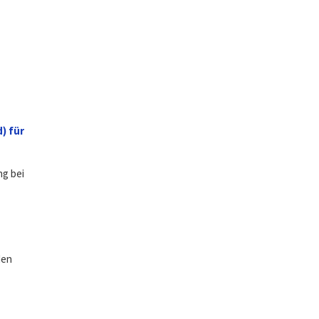
) für
ng bei
den