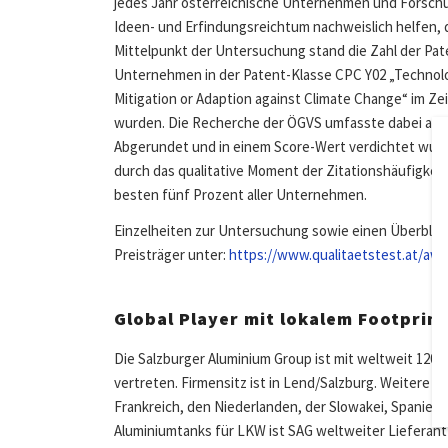
jedes Jahr österreichische Unternehmen und Forsch
Ideen- und Erfindungsreichtum nachweislich helfen, 
Mittelpunkt der Untersuchung stand die Zahl der Pate
Unternehmen in der Patent-Klasse CPC Y02 „Technolog
Mitigation or Adaption against Climate Change“ im Zei
wurden. Die Recherche der ÖGVS umfasste dabei alle
Abgerundet und in einem Score-Wert verdichtet wurd
durch das qualitative Moment der Zitationshäufigkeit
besten fünf Prozent aller Unternehmen.
Einzelheiten zur Untersuchung sowie einen Überblick 
Preisträger unter:
https://www.qualitaetstest.at/aw
Global Player mit lokalem Footprint
Die Salzburger Aluminium Group ist mit weltweit 1200 
vertreten. Firmensitz ist in Lend/Salzburg. Weitere
Frankreich, den Niederlanden, der Slowakei, Spanien 
Aluminiumtanks für LKW ist SAG weltweiter Lieferant 