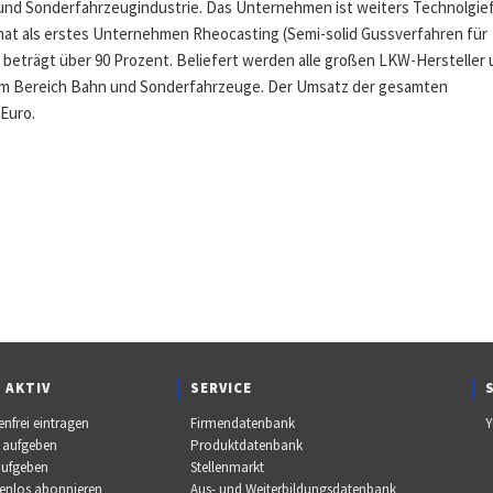
 und Sonderfahrzeugindustrie. Das Unternehmen ist weiters Technolgie
 hat als erstes Unternehmen Rheocasting (Semi-solid Gussverfahren für
 beträgt über 90 Prozent. Beliefert werden alle großen LKW-Hersteller
s im Bereich Bahn und Sonderfahrzeuge. Der Umsatz der gesamten
Euro.
 AKTIV
SERVICE
enfrei eintragen
Firmendatenbank
Y
 aufgeben
Produktdatenbank
aufgeben
Stellenmarkt
tenlos abonnieren
Aus- und Weiterbildungsdatenbank