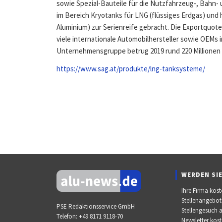
sowie Spezial-Bauteile für die Nutzfahrzeug-, Bahn-
im Bereich Kryotanks für LNG (flüssiges Erdgas) und
Aluminium) zur Serienreife gebracht. Die Exportquote
viele internationale Automobilhersteller sowie OEM
Unternehmensgruppe betrug 2019 rund 220 Millionen 
https://www.sag.at/produkte/lng-tanksysteme/
WERDEN SIE
Ihre Firma kost
Stellenangebot
PSE Redaktionsservice GmbH
Stellengesuch 
Telefon:
+49 8171 9118-70
Newsletter kos