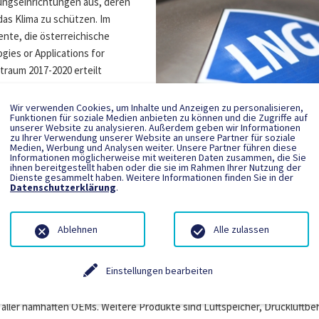
ungseinrichtungen aus, deren
das Klima zu schützen. Im
nte, die österreichische
ies or Applications for
traum 2017-2020 erteilt
 Patentämter weltweit.
e die Basis-Größe Patentzahl
Wir verwenden Cookies, um Inhalte und Anzeigen zu personalisieren,
Funktionen für soziale Medien anbieten zu können und die Zugriffe auf
. Sonderpreisträger sind die
unserer Website zu analysieren. Außerdem geben wir Informationen
SAG ist europäischer Technologieführer im Be
zu Ihrer Verwendung unserer Website an unsere Partner für soziale
Kryotanks. Die Fertigung befindet sich in
Medien, Werbung und Analysen weiter. Unsere Partner führen diese
Informationen möglicherweise mit weiteren Daten zusammen, die Sie
Schwarzach/Salzburg. Foto: SAG
über alle diesjährigen
ihnen bereitgestellt haben oder die sie im Rahmen Ihrer Nutzung der
Dienste gesammelt haben. Weitere Informationen finden Sie in der
ards/greentech-award-2020-2021/
Datenschutzerklärung
.
Ablehnen
Alle zulassen
Mitarbeitern (in Österreich: 350) an zehn Standorten in Europa und Mexi
Einstellungen bearbeiten
 SAG-Standorte in Österreich sind Schwarzach/Pongau und Wien. In Schw
und Mexiko ist SAG mit Tochterunternehmen tätig. Als Marktführer für
aller namhaften OEMs. Weitere Produkte sind Luftspeicher, Druckluftbe