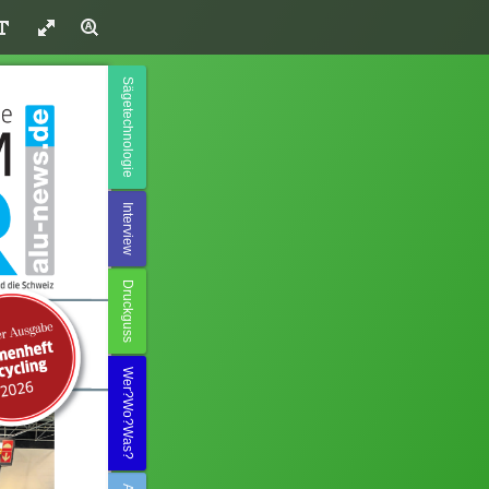
Sägetechnologie
Interview
Druckguss
Wer?Wo?Was?